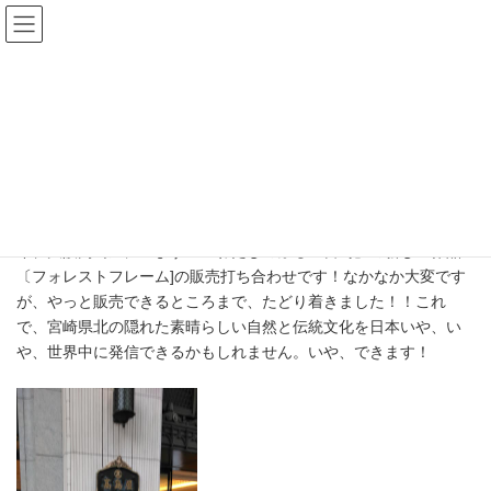
コ
ナ
ン
ビ
テ
ゲ
ン
ー
ツ
シ
大阪高島屋へ
へ
ョ
ス
ン
キ
に
ッ
移
プ
動
HOME
新着記事一覧
お知らせ
大阪高島屋へ
今、大阪高島屋にいます！「わたしのふる里宮崎」の新しい作品
〔フォレストフレーム]の販売打ち合わせです！なかなか大変です
が、やっと販売できるところまで、たどり着きました！！これ
で、宮崎県北の隠れた素晴らしい自然と伝統文化を日本いや、い
や、世界中に発信できるかもしれません。いや、できます！